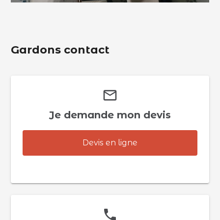
Gardons contact
mail_outline
Je demande mon devis
Devis en ligne
phone