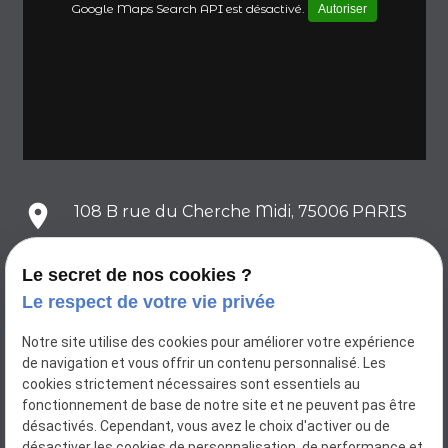
Google Maps Search API est désactivé.
Autoriser
place
108 B rue du Cherche Midi, 75006 PARIS
Le secret de nos cookies ?
mail
contact@atelier-pierre-dore.fr
Le respect de votre vie privée
Notre site utilise des cookies pour améliorer votre expérience
phone
01.88.24.83.35
de navigation et vous offrir un contenu personnalisé. Les
cookies strictement nécessaires sont essentiels au
fonctionnement de base de notre site et ne peuvent pas être
Réseaux sociaux
désactivés. Cependant, vous avez le choix d'activer ou de
désactiver les cookies de personnalisation, de performance et