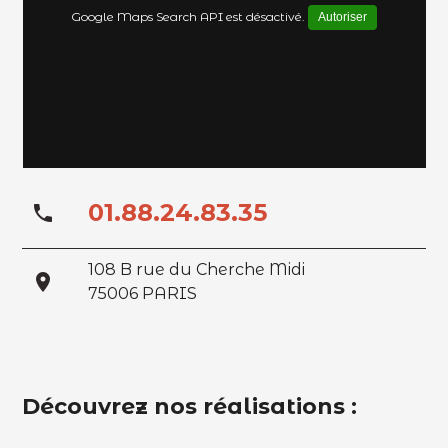
Google Maps Search API est désactivé.
Autoriser
01.88.24.83.35
phone
108 B rue du Cherche Midi
place
75006 PARIS
Découvrez nos réalisations :