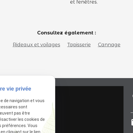
et fenêtres.
Consultez également :
Rideaux et voilages
Tapisserie
Cannage
re vie privée
p
ce de navigation et vous
cessaires sont
peuvent pas être
ésactiver les cookies de
m
s préférences. Vous
PI est désactivé.
Autoriser
 cliquant sur le lien