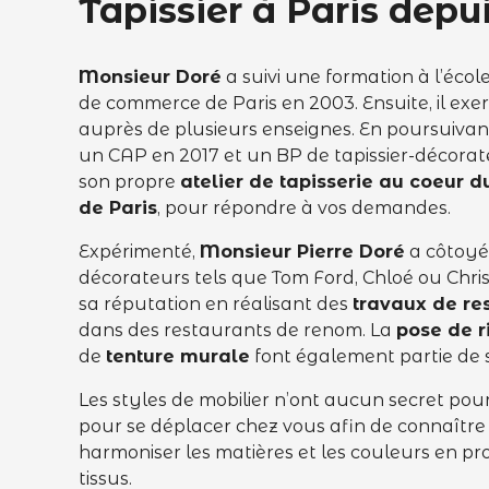
Tapissier à Paris depu
Monsieur Doré
a suivi une formation à l’éco
de commerce de Paris en 2003. Ensuite, il exer
auprès de plusieurs enseignes. En poursuivant 
un CAP en 2017 et un BP de tapissier-décorateu
son propre
atelier de tapisserie au coeur
de Paris
, pour répondre à vos demandes.
Expérimenté,
Monsieur Pierre Doré
a côtoyé
décorateurs tels que Tom Ford, Chloé ou Christ
sa réputation en réalisant des
travaux de re
dans des restaurants de renom. La
pose de 
de
tenture murale
font également partie de 
Les styles de mobilier n’ont aucun secret pour 
pour se déplacer chez vous afin de connaître 
harmoniser les matières et les couleurs en pr
tissus.