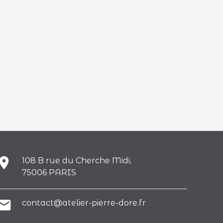
lace
108 B rue du Cherche Midi,
75006 PARIS
ail
contact@atelier-pierre-dore.fr