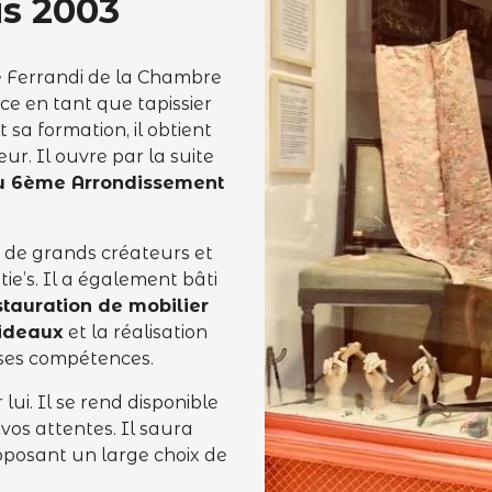
is 2003
le Ferrandi de la Chambre
ce en tant que tapissier
sa formation, il obtient
r. Il ouvre par la suite
 du 6ème Arrondissement
 de grands créateurs et
ie’s. Il a également bâti
stauration de mobilier
rideaux
et la réalisation
ses compétences.
lui. Il se rend disponible
vos attentes. Il saura
oposant un large choix de