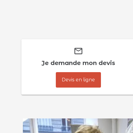
mail_outline
Je demande mon devis
Devis en ligne