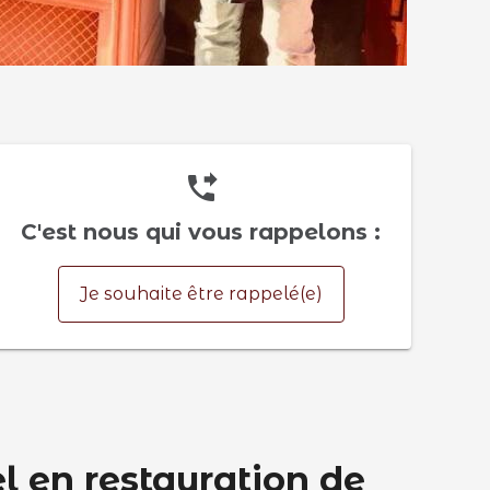
phone_forwarded
C'est nous qui vous rappelons :
Je souhaite être rappelé(e)
l en restauration de