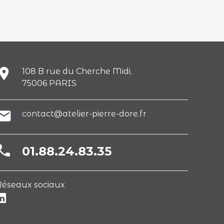
lace
108 B rue du Cherche Midi,
75006 PARIS
ail
contact@atelier-pierre-dore.fr
hone
01.88.24.83.35
Réseaux sociaux