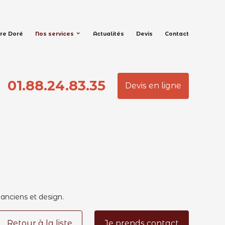
rre Doré
Nos services
Actualités
Devis
Contact
01.88.24.83.35
Devis en ligne
anciens et design.
Retour à la liste
Je prends contact