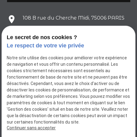
place
108 B rue du Cherche Midi, 75006 PARIS
Le secret de nos cookies ?
mail
contact@atelier-pierre-dore.fr
Le respect de votre vie privée
Notre site utilise des cookies pour améliorer votre expérience
phone
01.88.24.83.35
de navigation et vous offrir un contenu personnalisé. Les
cookies strictement nécessaires sont essentiels au
fonctionnement de base de notre site et ne peuvent pas être
Réseaux sociaux
désactivés. Cependant, vous avez le choix d'activer ou de
désactiver les cookies de personnalisation, de performance et
de marketing selon vos préférences. Vous pouvez modifier vos
paramètres de cookies à tout moment en cliquant sur le lien
'Gestion des cookies' situé en bas de notre site. Veuillez noter
que la désactivation de certains cookies peut avoir un impact
sur certaines fonctionnalités du site.
L'Atelier Pierre Doré
Continuer sans accepter