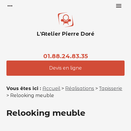
Panneau de gestion des cookies
more_horiz
menu
L'Atelier Pierre Doré
01.88.24.83.35
Devis en ligne
Vous êtes ici :
Accueil
>
Réalisations
>
Tapisserie
>
Relooking meuble
Relooking meuble